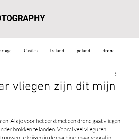
OTOGRAPHY
ortage
Castles
Ireland
poland
drone
Nederland
Groningen
Finland
Oostenrijk
ar vliegen zijn dit mijn
Spanje
Zomer
Bergen
Zwisterland
Herfst
n. Als je voor het eerst met een drone gaat vliegen 
onder brokken te landen. Vooral veel vlieguren 
ouwen te krijgen in de machine, maar vooral in 