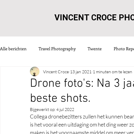
VINCENT CROCE PH
Alle berichten
Travel Photography
Twente
Photo Rep
Vincent Croce
13 jan 2021
1 minuten om te lezen
Austria
France
Duitsland
België
winter
Drone foto's: Na 3 ja
beste shots.
Polen
Galerij
Frankrijk
Ierland
Review
Bijgewerkt op:
4 jul 2022
Collega dronebezitters zullen het kunnen beame
Reviews
is het vooral een uitdaging om het ding weer z
maken is het voornaamste middel om meer vertr