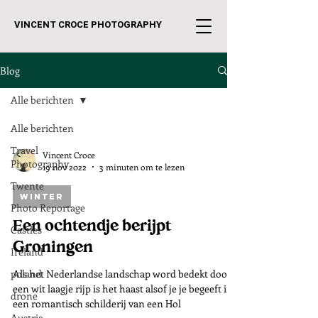
VINCENT CROCE PHOTOGRAPHY
Blog
Alle berichten
Alle berichten
Travel
Vincent Croce
Photography
19 nov 2022
3 minuten om te lezen
Twente
winter
Photo Reportage
Een ochtendje berijpt
Castles
Groningen
Ireland
poland
Als het Nederlandse landschap word bedekt door
een wit laagje rijp is het haast alsof je je begeeft in
drone
een romantisch schilderij van een Hol
Austria